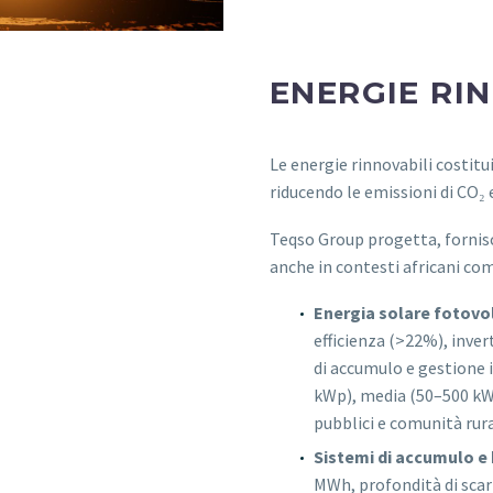
ENERGIE RI
Le energie rinnovabili costitu
riducendo le emissioni di CO₂ 
Teqso Group progetta, fornisc
anche in contesti africani c
Energia solare fotovo
efficienza (>22%), inve
di accumulo e gestione i
kWp), media (50–500 kWp
pubblici e comunità rura
Sistemi di accumulo e 
MWh, profondità di scar