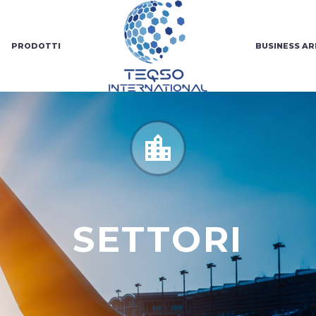
PRODOTTI
BUSINESS AR


SETTORI