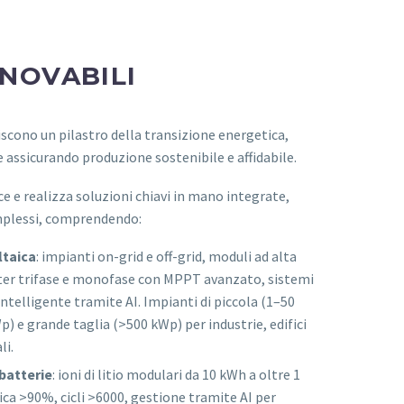
NNOVABILI
iscono un pilastro della transizione energetica,
e assicurando produzione sostenibile e affidabile.
e e realizza soluzioni chiavi in mano integrate,
omplessi, comprendendo:
ltaica
: impianti on-grid e off-grid, moduli ad alta
rter trifase e monofase con MPPT avanzato, sistemi
ntelligente tramite AI. Impianti di piccola (1–50
) e grande taglia (>500 kWp) per industrie, edifici
li.
batterie
: ioni di litio modulari da 10 kWh a oltre 1
ica >90%, cicli >6000, gestione tramite AI per