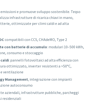
le emissioni e promuove sviluppo sostenibile. Teqso
lizza infrastrutture di ricarica chiavi in mano,
tterie, ottimizzate per climi caldi e ad alta
/DC
compatibili con CCS, CHAdeMO, Type 2
ate con batterie di accumulo
: modulari 10–500 kWh,
ione, consumo e stoccaggio
caldi
: pannelli fotovoltaici ad alta efficienza con
ura ottimizzato, inverter resistenti a >50°C,
e ventilazione
ergy Management
, integrazione con impianti
zazione autoconsumo
otte aziendali, infrastrutture pubbliche, parcheggi
 residenziali