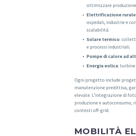
ottimizzare produzione, 
Elettrificazione rurale
ospedali, industrie e com
scalabilità.
Solare termico
: collet
e processi industriali.
Pompe di calore ad alt
Energia eolica
: turbin
Ogni progetto include proget
manutenzione predittiva, gara
elevate. L’integrazione di fo
produzione e autoconsumo, rid
contesti off-grid.
MOBILITÀ E