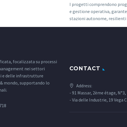
I progetti comprendono proge
e gestione operativa, garanten
stazioni autonome, resilienti 
icata, focalizzata su processi
CONTACT
 management nei settori
i e delle infrastrutture
e & mondo, supportando lo
Address:
ali.
- 91 Massar, 2ème étage, N°3
- Via delle Industrie, 19 Vega 
718