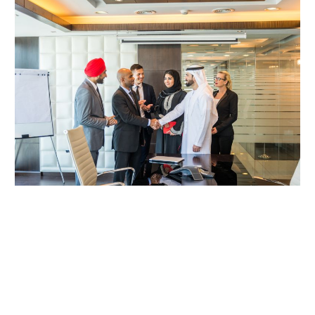
Italiano
Esportazione negli Emirati Arabi Uniti e Paesi del Golfo
(Bahrain, Kuwait, Iraq, Oman, Qatar, Arabia Saudita)
Gli Emirati Arabi Uniti e i Paesi del Golfo rappresentano
alcune delle economie più dinamiche e in rapida crescita al
mondo. Queste economie desertiche ma ricche sono
fortemente dipendenti dalle importazioni in settori chiave