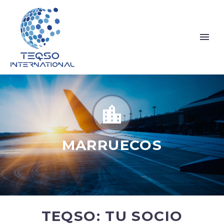


MARRUECOS
TEQSO: TU SOCIO