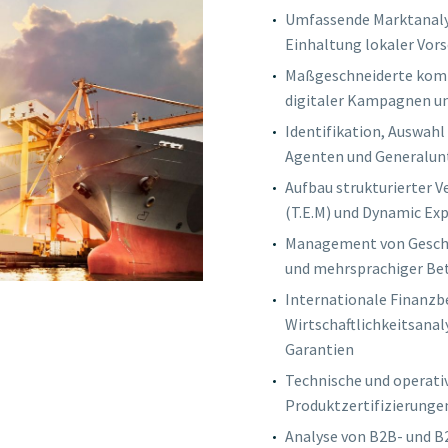
Umfassende Marktanalys
Einhaltung lokaler Vors
Maßgeschneiderte komme
digitaler Kampagnen un
Identifikation, Auswahl
Agenten und Generalu
Aufbau strukturierter 
(T.E.M) und Dynamic Expo
Management von Geschä
und mehrsprachiger Be
Internationale Finanzb
Wirtschaftlichkeitsana
Garantien
Technische und operati
Produktzertifizierungen
Analyse von B2B- und B